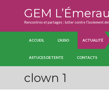
Skip
to
GEM L’Émera
content
Rencontres et partages : lutter contre l’isolement 
ACCUEIL
L’ASSO
ACTUALITÉ
ASTUCES DETENTE
CONTACTS
clown 1