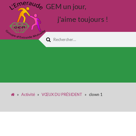
GEM un jour,
j'aime toujours !
Rechercher :
»
Activité
»
VŒUX DU PRÉSIDENT
»
clown 1