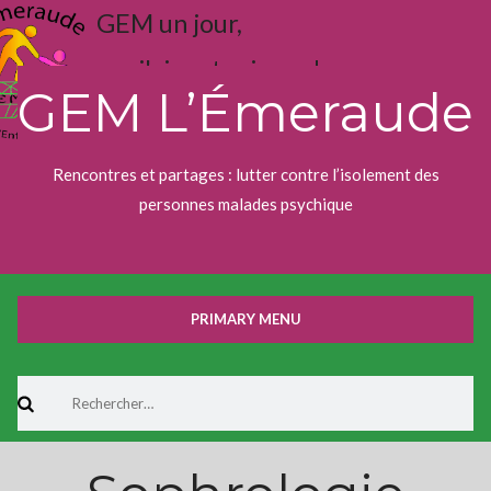
Skip
GEM un jour,
to
content
j'aime toujours !
GEM L’Émeraude
Rencontres et partages : lutter contre l’isolement des
personnes malades psychique
PRIMARY MENU
Rechercher :