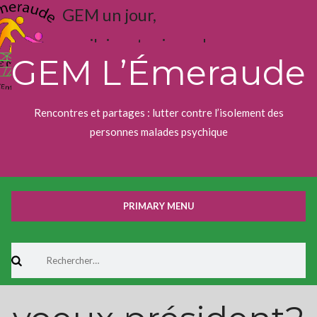
Skip
GEM un jour,
to
content
j'aime toujours !
GEM L’Émeraude
Rencontres et partages : lutter contre l’isolement des
personnes malades psychique
PRIMARY MENU
Rechercher :