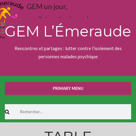
Skip
GEM un jour,
to
content
j'aime toujours !
GEM L’Émeraude
Rencontres et partages : lutter contre l’isolement des
personnes malades psychique
PRIMARY MENU
Rechercher :