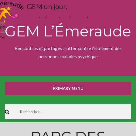
Skip
GEM un jour,
to
content
j'aime toujours !
GEM L’Émeraude
Rencontres et partages : lutter contre l’isolement des
personnes malades psychique
PRIMARY MENU
Rechercher :