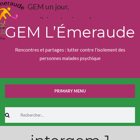
Skip
GEM un jour,
to
content
j'aime toujours !
GEM L’Émeraude
Rencontres et partages : lutter contre l’isolement des
personnes malades psychique
PRIMARY MENU
Rechercher :