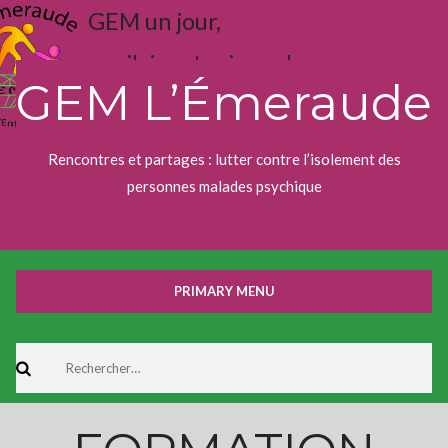
Skip
GEM un jour,
to
content
j'aime toujours !
GEM L’Émeraude
Rencontres et partages : lutter contre l’isolement des
personnes malades psychique
PRIMARY MENU
Rechercher :