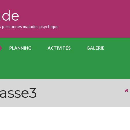
ude
des personnes malades psychique
PLANNING
ACTIVITÉS
GALERIE
rasse3