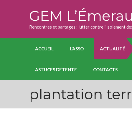
Skip
to
GEM L’Émera
content
Rencontres et partages : lutter contre l’isolement 
ACCUEIL
L’ASSO
ACTUALITÉ
ASTUCES DETENTE
CONTACTS
plantation ter