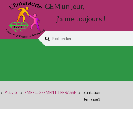
GEM un jour,
j'aime toujours !
Rechercher :
»
Activité
»
EMBELLISSEMENT TERRASSE
»
plantation
terrasse3