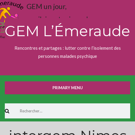
Skip
GEM un jour,
to
content
j'aime toujours !
GEM L’Émeraude
Rencontres et partages : lutter contre l’isolement des
personnes malades psychique
PRIMARY MENU
Rechercher :